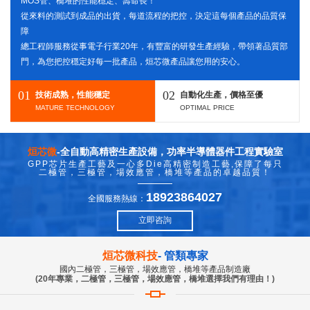
MOS管、橋堆的性能穩定、壽命長！
從來料的測試到成品的出貨，每道流程的把控，決定這每個產品的品質保
障
總工程師服務從事電子行業20年，有豐富的研發生產經驗，帶領著品質部
門，為您把控穩定好每一批產品，烜芯微產品讓您用的安心。
01
02
技術成熟，性能穩定
自動化生產，價格至優
MATURE TECHNOLOGY
OPTIMAL PRICE
烜芯微
-全自動高精密生產設備，功率半導體器件工程實驗室
GPP芯片生產工藝及一心多Die高精密制造工藝,保障了每只
二極管，三極管，場效應管，橋堆等產品的卓越品質！
18923864027
全國服務熱線：
立即咨詢
烜芯微科技
- 管類專家
國內二極管，三極管，場效應管，橋堆等產品制造廠
(20年專業，二極管，三極管，場效應管，橋堆選擇我們有理由！)