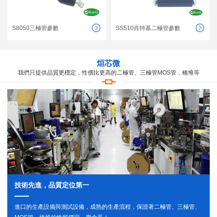


S8050三極管參數
SS510肖特基二極管參數
烜芯微
我們只提供品質更穩定，性價比更高的二極管、三極管MOS管，橋堆等
技術先進，品質定位第一
進口的生產設備與測試設備，成熟的生產流程，保證著二極管、三極管、