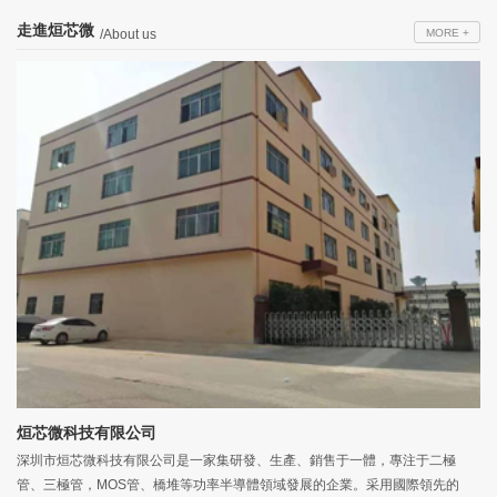
走進烜芯微
/About us
MORE +
烜芯微科技有限公司
深圳市烜芯微科技有限公司是一家集研發、生產、銷售于一體，專注于二極
管、三極管，MOS管、橋堆等功率半導體領域發展的企業。采用國際領先的