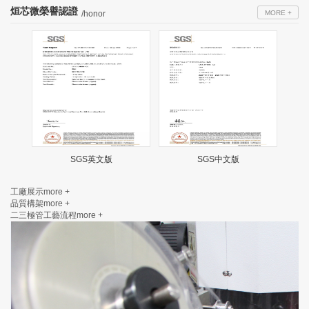
烜芯微榮譽認證
/honor
MORE +
SGS英文版
SGS中文版
工廠展示
more +
品質構架
more +
二三極管工藝流程
more +