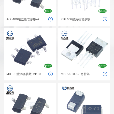


AO3400場效應管參數-AO3400MOS管
KBL406整流橋堆參數


MB10F整流橋參數-MB10F橋堆
MBR20100CT肖特基二極管參數