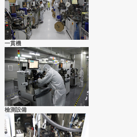
一貫機
檢測設備