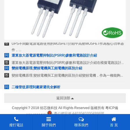
充電器領域應用的中高壓MOS管
充電器領域應用的中高壓MOS管一、智能充電技術現代充電器采用高頻
電...
UPS不間斷電源電路使用的MOSFET介紹
UPS不間斷電源電路使用的MOSFET介紹中高壓MOSFET作為核心功率器
件，...
運算放大器電源電壓抑制比(PSRR)參數和電路設計介紹
運算放大器電源電壓抑制比(PSRR)參數和電路設計介紹在模擬電路設計...
變頻電機原理,變頻電機與工頻電機的區別介紹
變頻電機原理,變頻電機與工頻電機的區別介紹變頻電機，作為一種能夠...
二極管從原理到廠家避坑全解析
二極管從原理到廠家避坑全解析二極管作為最基礎的半導體元器件，其...
充電器領域應用的中高壓MOS管
充電器領域應用的中高壓MOS管一、智能充電技術現代充電器采用高頻
返回頂部
電...
UPS不間斷電源電路使用的MOSFET介紹
Copyright ? 2018 烜芯微科技 All Rights Reserved 版權所有
粵ICP備
UPS不間斷電源電路使用的MOSFET介紹中高壓MOSFET作為核心功率器
粵公網安備 44030402004998號
18148086號
件，...
運算放大器電源電壓抑制比(PSRR)參數和電路設計介紹
韩国电影售楼处小姐,小娘惹在线观看电视剧剧情完整版,春花厌电视剧免费观看,那片
撥打電話
關于我們
聯系我們
首 頁
花那片海电视剧,你好1983电视剧,美乃雀替夫还债无删减在线观看免费,武则天秘史快