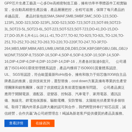
GPP芯片生產工藝及一心多Die高精密制造工藝，擁有功率半導體器件工程實驗
室，全自動高精密生產設備，產品層層把控，全程可追溯，保障了每只產品的
卓越品質。 產品封裝包括SMA,SMAF,SMB,SMBF,SMC,SOD-123,SOD-
123FL,SOD-323,SOD-323FL,SOD-523,SOD-723,SOT-23,SOT-89,SOT23-
3L,SOT23-5L,SOT23-6L,SOT-223,SOT-523,SOT-723,DO-41,DO-15,DO-
27,DO-35,R-1,R-6,LL-34,LL-41,TO-277,TO-92,TO-92S,TO-92L,TO-126,TO-
251,TO-252,TO-262,TO-263,TO-220,TO-220F,TO-247,TO-3P,TO-
264,MBS,MBF,MBM,ABS,UMB,UMSB,DB,DBS,D3K,KBP,GBP,GBU,GBL,GBJ,KB
W,DNF,TSSOP-8,TSSOP-16,SOP-4,SOP-6,SOP-8,SOP-10,SOP-14,SOP-
16,DIP-4,DIP-6,DIP-8,DIP-10,DIP-14,DIP-16，月產各封裝達6億只。 公司通
過了ISO14001環境管理體系認證，產品均獲得了ISO9001質量體系認證、
UL、SGS等認證，符合歐盟最新RoHs指令。擁有和致力于烜芯微/XXW自主品
牌產品的推廣，提供技術支持，選型替換，cost down方案及擁有專業的生產管
理團隊和銷售團隊，保證了供貨穩定及售前選型服務等問題。 公司產品廣泛
應用于開關電源、適配器、逆變器、控制器、汽車電子、家用電器、通訊設
備、無線充、鋰電池保護板、驅動電機、安防警報、太陽能光伏產業等多個領
域。取得了國內外眾多品牌大廠的認可與合作，我們將堅持奉行“烜芯品質，誠
信經營，合作共贏”為公司經營理念！竭誠為新老客戶提供優質的產品及服務。
查看詳情
在線咨詢